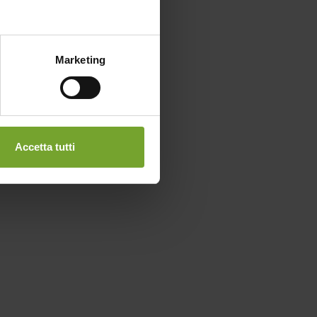
Marketing
Accetta tutti
0
Membri del nostro team
di professionisti e
collaboratori in tutto il
Triveneto