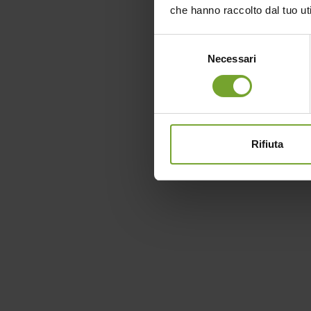
che hanno raccolto dal tuo uti
Selezione
Necessari
del
consenso
Rifiuta