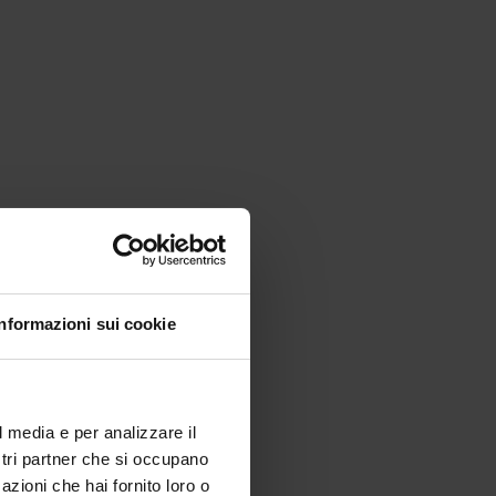
K
Mq di superficie
Informazioni sui cookie
operativa ed espositiva
l media e per analizzare il
ostri partner che si occupano
azioni che hai fornito loro o