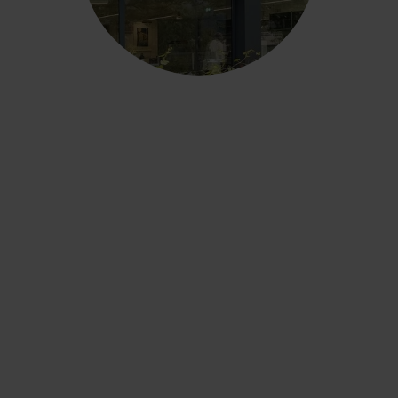
e servizi
ogia
dal 199
BBIAMO ACQUISITO LA
ADER NEL SETTORE
E